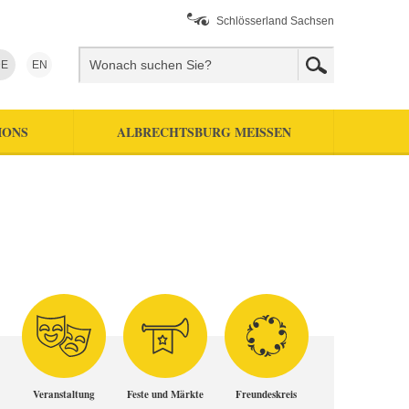
Schlösserland Sachsen
E
EN
IONS
ALBRECHTSBURG MEISSEN
Veranstaltung
Feste und Märkte
Freundeskreis