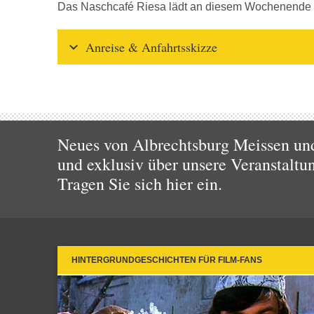
Das Naschcafé Riesa lädt an diesem Wochenende d
Anreise & Anfahrtsskizze
Neues von Albrechtsburg Meissen und
und exklusiv über unsere Veranstaltu
Tragen Sie sich hier ein.
HINTERGRUNDGESCHICHTEN FÜR FILM-FANS