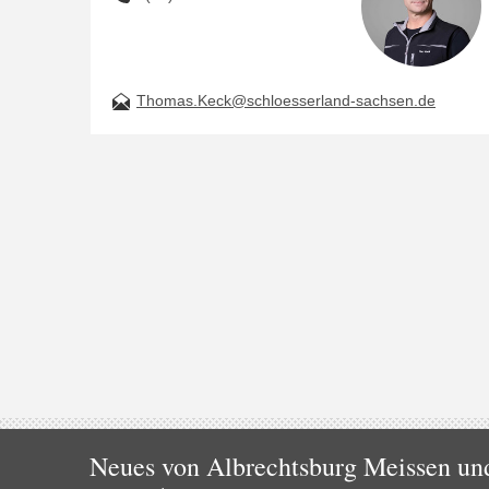
Thomas.Keck@schloesserland-sachsen.de
Neues von Albrechtsburg Meissen und