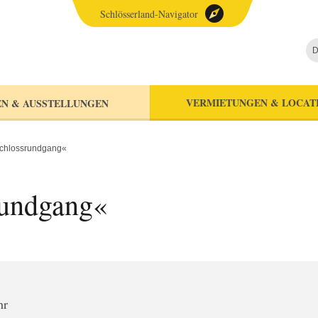
Schlösserland-Navigator
D
VERMIETUNGEN & LOCAT
N & AUSSTELLUNGEN
Schlossrundgang«
rundgang«
hr